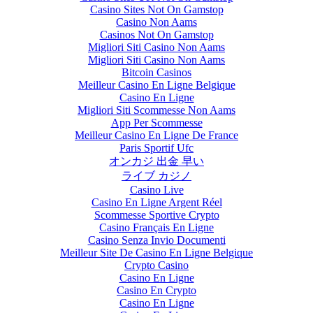
Casino Sites Not On Gamstop
Casino Non Aams
Casinos Not On Gamstop
Migliori Siti Casino Non Aams
Migliori Siti Casino Non Aams
Bitcoin Casinos
Meilleur Casino En Ligne Belgique
Casino En Ligne
Migliori Siti Scommesse Non Aams
App Per Scommesse
Meilleur Casino En Ligne De France
Paris Sportif Ufc
オンカジ 出金 早い
ライブ カジノ
Casino Live
Casino En Ligne Argent Réel
Scommesse Sportive Crypto
Casino Français En Ligne
Casino Senza Invio Documenti
Meilleur Site De Casino En Ligne Belgique
Crypto Casino
Casino En Ligne
Casino En Crypto
Casino En Ligne