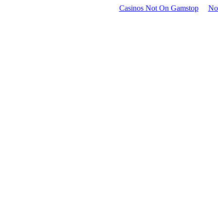
Casinos Not On Gamstop
No